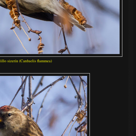
illo sizerín (Carduelis flammea)