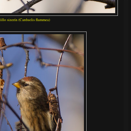
illo sizerín (Carduelis flammea)