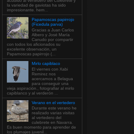
acudido al vertedero del Culebrete y
la variedad de gaviotas ha sido
impresionante. hem...
Papamoscas papirrojo
(Ficedula parva)
Gracias a Juan Carlos
Albero y José María
Canudo por compartir
con todos los aficionados su
excelente observación, un
Papamoscas papirrojo (...
Mirlo capiblaco
El viernes con Xabi
Remirez nos
acercamos a Belagua
para conseguir una
vieja aspiración., fotografiar al mirlo
capiblanco y al verderón ...
Verano en el vertedero
Durante este verano he
realizado varias visitas
al vertedero del
culebrete en Navarra.
Es buen momento para aprender de
los plumajes juvenil...