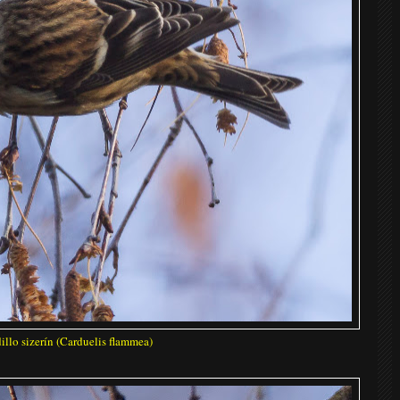
illo sizerín (Carduelis flammea)