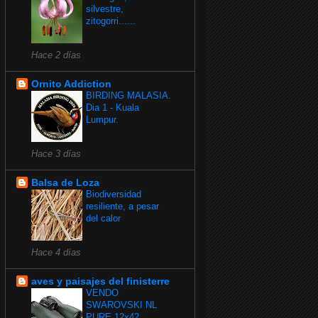
silvestre,
zitogorri......
Hace 2 días
Ornito Addiction
BIRDING MALASIA.
Dia 1 - Kuala
Lumpur.
Hace 3 días
Balsa de Loza
Biodiversidad
resiliente, a pesar
del calor
Hace 4 días
aves y paisajes del finisterre
VENDO
SWAROVSKI NL
PURE 12x42