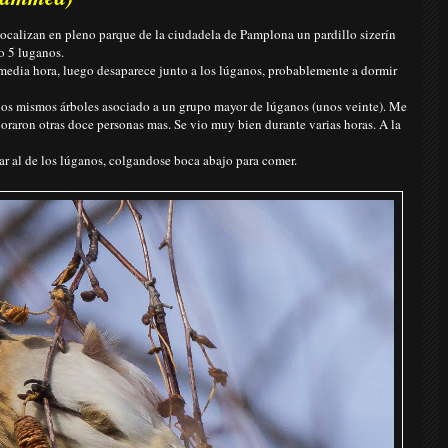
 localizan en pleno parque de la ciudadela de Pamplona un pardillo sizerín
o 5 luganos.
edia hora, luego desaparece junto a los lúganos, probablemente a dormir
 los mismos árboles asociado a un grupo mayor de lúganos (unos veinte). Me
aron otras doce personas mas. Se vio muy bien durante varias horas. A la
r al de los lúganos, colgandose boca abajo para comer.