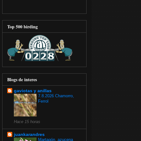
Top 500 birding
Blogs de interes
gaviotas y anillas
7.8.2026 Chamorro,
Ferrol
Hace 15 horas
juankarandres
Martagón, azucena