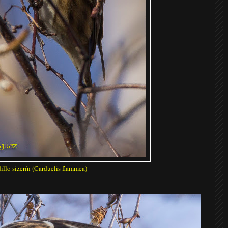
illo sizerín (Carduelis flammea)