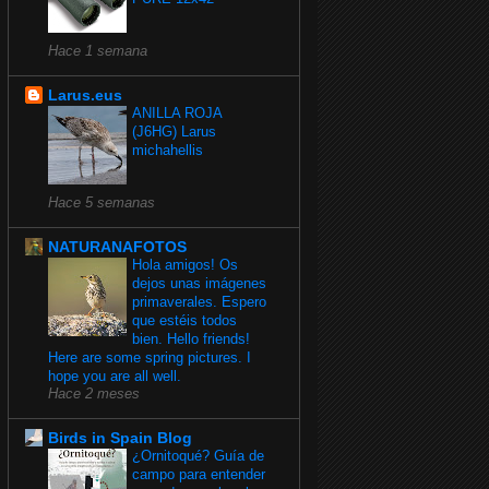
Hace 1 semana
Larus.eus
ANILLA ROJA
(J6HG) Larus
michahellis
Hace 5 semanas
NATURANAFOTOS
Hola amigos! Os
dejos unas imágenes
primaverales. Espero
que estéis todos
bien. Hello friends!
Here are some spring pictures. I
hope you are all well.
Hace 2 meses
Birds in Spain Blog
¿Ornitoqué? Guía de
campo para entender