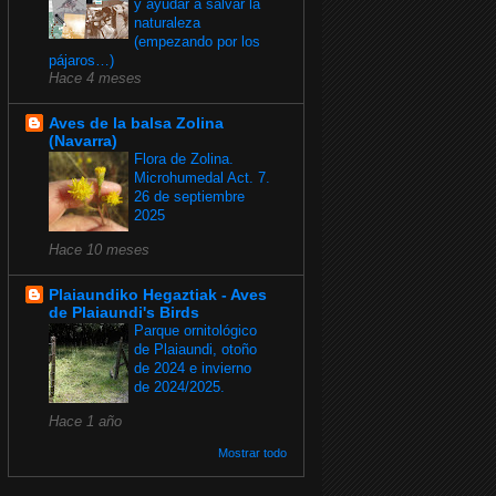
y ayudar a salvar la
naturaleza
(empezando por los
pájaros…)
Hace 4 meses
Aves de la balsa Zolina
(Navarra)
Flora de Zolina.
Microhumedal Act. 7.
26 de septiembre
2025
Hace 10 meses
Plaiaundiko Hegaztiak - Aves
de Plaiaundi's Birds
Parque ornitológico
de Plaiaundi, otoño
de 2024 e invierno
de 2024/2025.
Hace 1 año
Mostrar todo