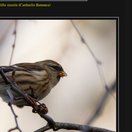
illo sizerín (Carduelis flammea)