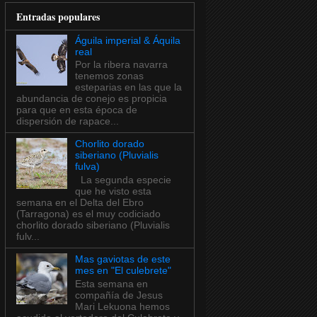
Entradas populares
Águila imperial & Áquila
real
Por la ribera navarra
tenemos zonas
esteparias en las que la
abundancia de conejo es propicia
para que en esta época de
dispersión de rapace...
Chorlito dorado
siberiano (Pluvialis
fulva)
La segunda especie
que he visto esta
semana en el Delta del Ebro
(Tarragona) es el muy codiciado
chorlito dorado siberiano (Pluvialis
fulv...
Mas gaviotas de este
mes en "El culebrete"
Esta semana en
compañía de Jesus
Mari Lekuona hemos